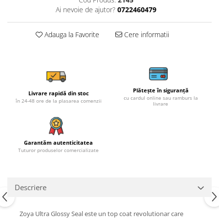
Ai nevoie de ajutor?
0722460479
Adauga la Favorite
Cere informatii
Plătește în siguranță
Livrare rapidă din stoc
cu cardul online sau ramburs la
în 24-48 ore de la plasarea comenzii
livrare
Garantăm autenticitatea
Tuturor produselor comercializate
Descriere
Zoya Ultra Glossy Seal este un top coat revolutionar care