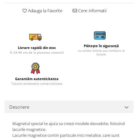
Adauga la Favorite
Cere informatii
Plătește în siguranță
Livrare rapidă din stoc
cu cardul online sau ramburs la
în 24-48 ore de la plasarea comenzii
livrare
Garantăm autenticitatea
Tuturor produselor comercializate
Descriere
Magnetul special te ajuta sa creezi modele deosebite, folosind
lacurile magnetice.
Lacurile magnetice contin particule mici metalice, care sunt