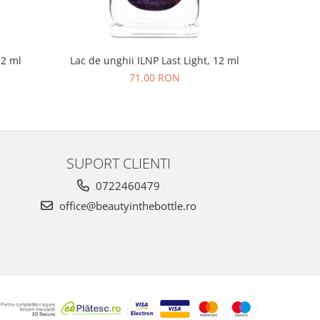
12 ml
Lac de unghii ILNP Last Light, 12 ml
Lac de un
71,00 RON
SUPORT CLIENTI
0722460479
office@beautyinthebottle.ro