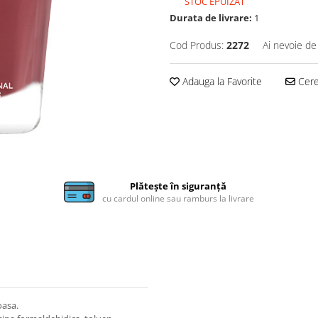
STOC EPUIZAT
Durata de livrare:
1
Cod Produs:
2272
Ai nevoie de
Adauga la Favorite
Cere 
Plătește în siguranță
cu cardul online sau ramburs la livrare
oasa.