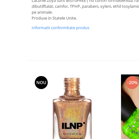
Lacurile Zoya sunt BIG10FREE ( nu contin formaldehida, ras
dibutilftalat, camfor, TPHP, parabeni, xyleni, ethil tosylami
pe animale.
Produse in Statele Unite.
Informatii conformitate produs
NOU
-20%