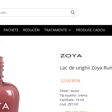
PACHETE
REDUCERI
TRATAMENTE
PRODUSE CADOU
l
Lac de unghii Zoya Rum
52,00 RON
Finish : lucios
Tip nuanta : crema
Cantitate : 15 ml
Cod : ZP1101