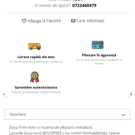
Ai nevoie de ajutor?
0722460479
Adauga la Favorite
Cere informatii
Plătește în siguranță
Livrare rapidă din stoc
cu cardul online sau ramburs la
în 24-48 ore de la plasarea comenzii
livrare
Garantăm autenticitatea
Tuturor produselor comercializate
Descriere
Zoya Prim este o nuanta de albastru metalizat.
Lacurile Zoya sunt BIG10FREE ( nu contin formaldehida, rasina