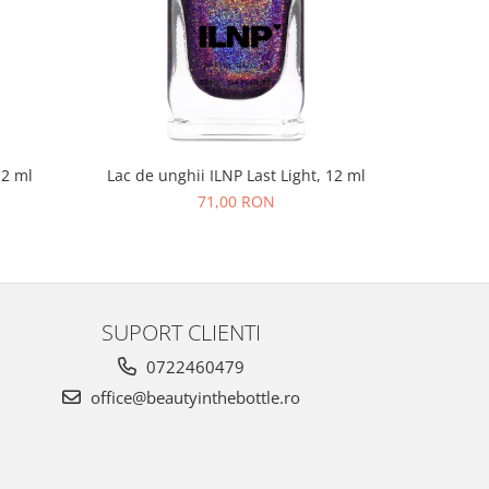
NOU
12 ml
Lac de unghii ILNP Last Light, 12 ml
Lac de un
71,00 RON
SUPORT CLIENTI
0722460479
office@beautyinthebottle.ro