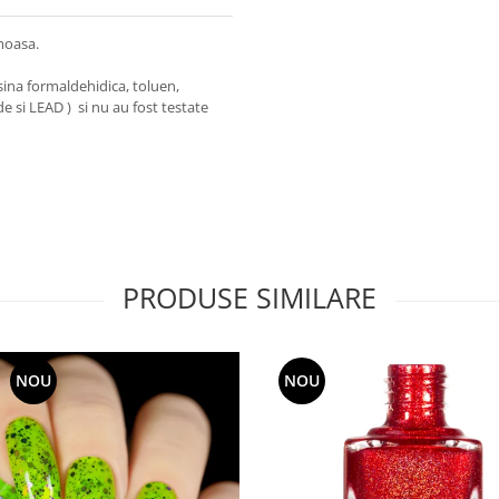
emoasa.
ina formaldehidica, toluen,
de si LEAD ) si nu au fost testate
PRODUSE SIMILARE
NOU
NOU