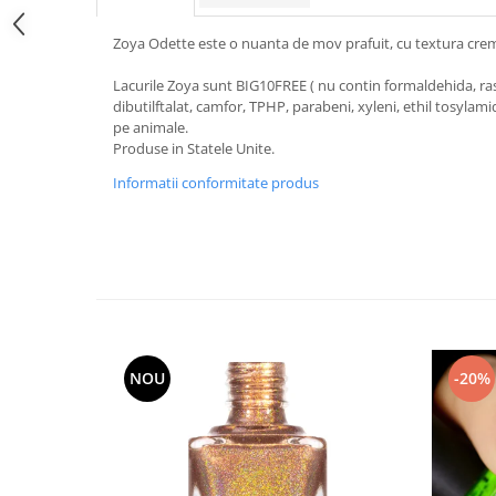
Zoya Odette este o nuanta de mov prafuit, cu textura cr
Lacurile Zoya sunt BIG10FREE ( nu contin formaldehida, ras
dibutilftalat, camfor, TPHP, parabeni, xyleni, ethil tosylami
pe animale.
Produse in Statele Unite.
Informatii conformitate produs
NOU
-20%