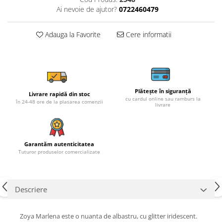
Ai nevoie de ajutor?
0722460479
Adauga la Favorite
Cere informatii
Plătește în siguranță
Livrare rapidă din stoc
cu cardul online sau ramburs la
în 24-48 ore de la plasarea comenzii
livrare
Garantăm autenticitatea
Tuturor produselor comercializate
Descriere
Zoya Marlena este o nuanta de albastru, cu glitter iridescent.