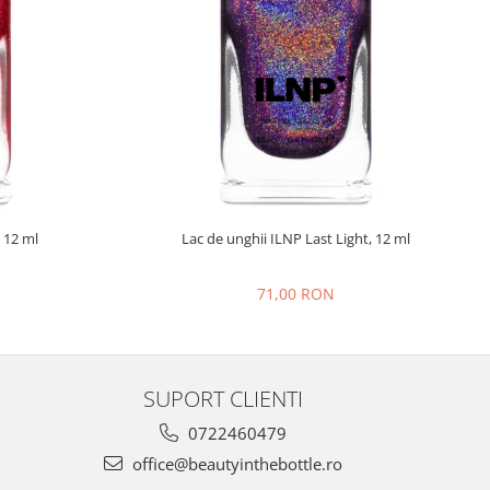
 12 ml
Lac de unghii ILNP Last Light, 12 ml
71,00 RON
SUPORT CLIENTI
0722460479
office@beautyinthebottle.ro