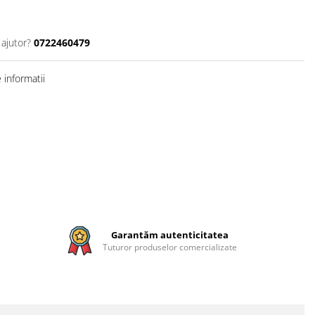
 ajutor?
0722460479
informatii
Garantăm autenticitatea
Tuturor produselor comercializate