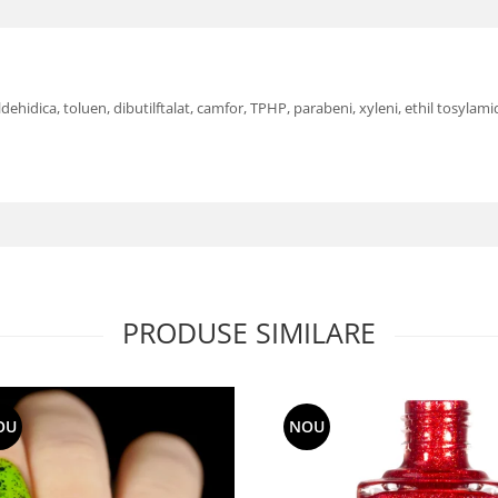
hidica, toluen, dibutilftalat, camfor, TPHP, parabeni, xyleni, ethil tosylami
PRODUSE SIMILARE
OU
NOU