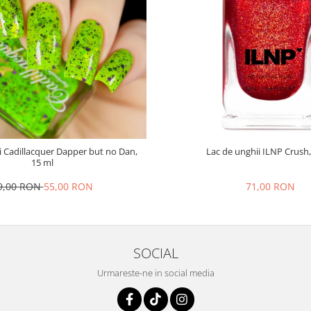
i Cadillacquer Dapper but no Dan,
Lac de unghii ILNP Crush,
15 ml
9,00 RON
55,00 RON
71,00 RON
SOCIAL
Urmareste-ne in social media