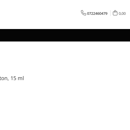
0722460479
0,00
ton, 15 ml