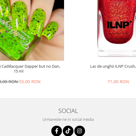
i Cadillacquer Dapper but no Dan,
Lac de unghii ILNP Crush,
15 ml
9,00 RON
55,00 RON
71,00 RON
SOCIAL
Urmareste-ne in social media