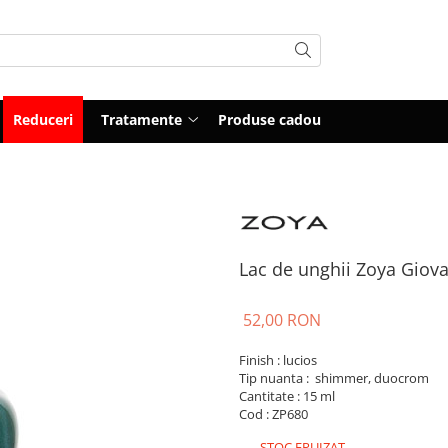
Reduceri
Tratamente
Produse cadou
Lac de unghii Zoya Giov
52,00 RON
Finish : lucios
Tip nuanta : shimmer, duocrom
Cantitate : 15 ml
Cod : ZP680
STOC EPUIZAT