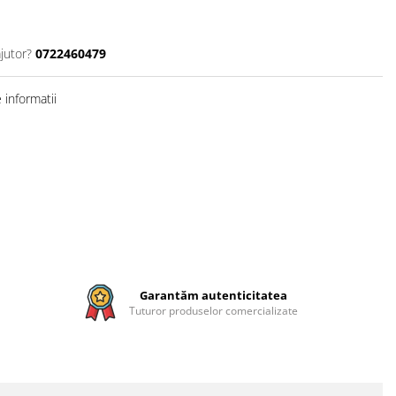
jutor?
0722460479
informatii
Garantăm autenticitatea
Tuturor produselor comercializate