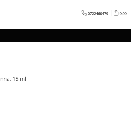
0722460479
0,00
anna, 15 ml