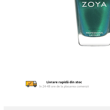
Livrare rapidă din stoc
în 24-48 ore de la plasarea comenzii