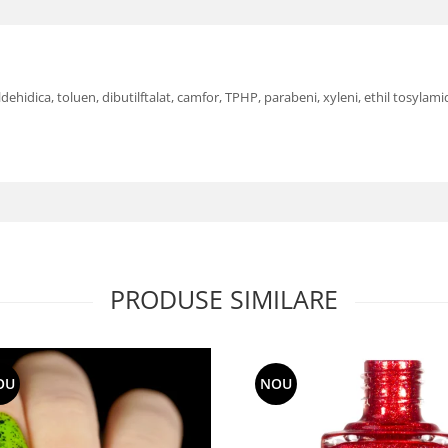
hidica, toluen, dibutilftalat, camfor, TPHP, parabeni, xyleni, ethil tosylami
PRODUSE SIMILARE
OU
NOU