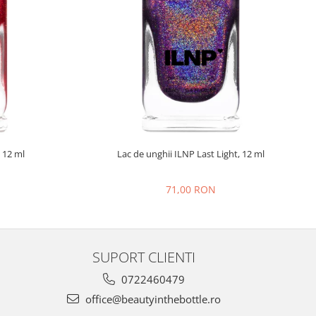
 12 ml
Lac de unghii ILNP Last Light, 12 ml
71,00 RON
SUPORT CLIENTI
0722460479
office@beautyinthebottle.ro