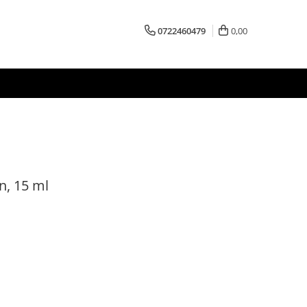
0722460479
0,00
n, 15 ml