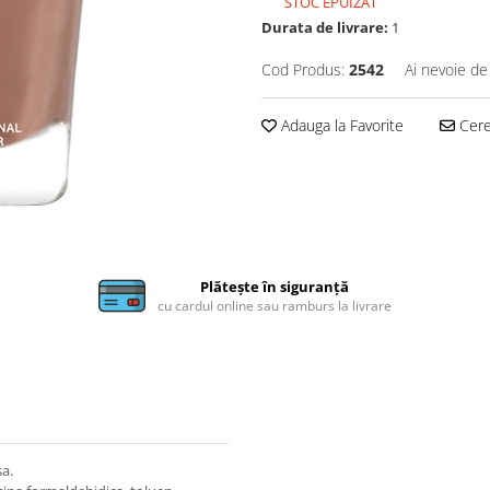
STOC EPUIZAT
Durata de livrare:
1
Cod Produs:
2542
Ai nevoie de
Adauga la Favorite
Cere 
Plătește în siguranță
cu cardul online sau ramburs la livrare
sa.