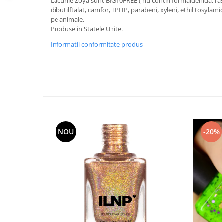
Lacurile Zoya sunt BIG10FREE ( nu contin formaldehida, ras
dibutilftalat, camfor, TPHP, parabeni, xyleni, ethil tosylami
pe animale.
Produse in Statele Unite.
Informatii conformitate produs
NOU
-20%