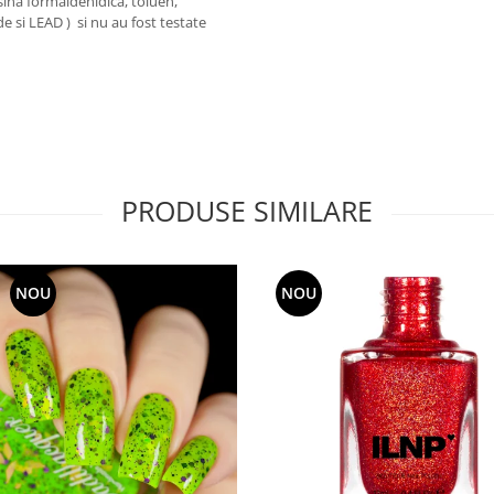
ina formaldehidica, toluen,
de si LEAD ) si nu au fost testate
PRODUSE SIMILARE
NOU
NOU