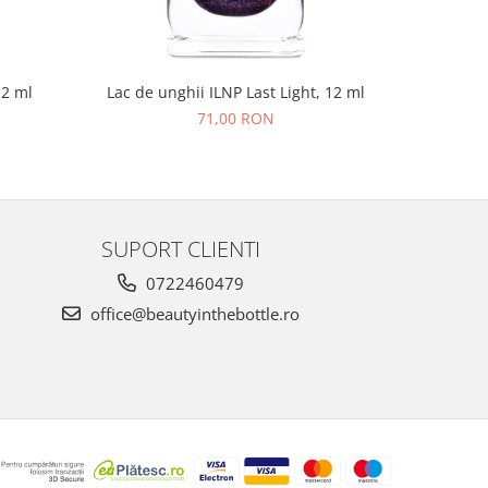
12 ml
Lac de unghii ILNP Last Light, 12 ml
Lac de un
71,00 RON
SUPORT CLIENTI
0722460479
office@beautyinthebottle.ro