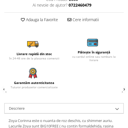
Ai nevoie de ajutor?
0722460479
Adauga la Favorite
Cere informatii
Plătește în siguranță
Livrare rapidă din stoc
cu cardul online sau ramburs la
în 24-48 ore de la plasarea comenzii
livrare
Garantăm autenticitatea
Tuturor produselor comercializate
Descriere
Zoya Corinna este o nuanta de roz deschis, cu shimmer auriu.
Lacurile Zoya sunt BIG10FREE ( nu contin formaldehida, rasina