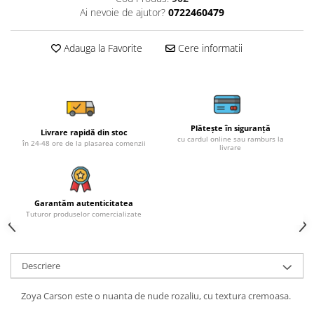
Ai nevoie de ajutor?
0722460479
Adauga la Favorite
Cere informatii
Plătește în siguranță
Livrare rapidă din stoc
cu cardul online sau ramburs la
în 24-48 ore de la plasarea comenzii
livrare
Garantăm autenticitatea
Tuturor produselor comercializate
Descriere
Zoya Carson este o nuanta de nude rozaliu, cu textura cremoasa.