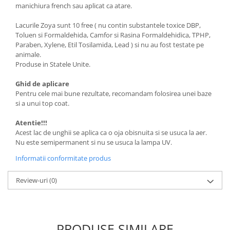
manichiura french sau aplicat ca atare.
Lacurile Zoya sunt 10 free ( nu contin substantele toxice DBP,
Toluen si Formaldehida, Camfor si Rasina Formaldehidica, TPHP,
Paraben, Xylene, Etil Tosilamida, Lead ) si nu au fost testate pe
animale.
Produse in Statele Unite.
Ghid de aplicare
Pentru cele mai bune rezultate, recomandam folosirea unei baze
si a unui top coat.
Atentie!!!
Acest lac de unghii se aplica ca o oja obisnuita si se usuca la aer.
Nu este semipermanent si nu se usuca la lampa UV.
Informatii conformitate produs
Review-uri
(0)
PRODUSE SIMILARE