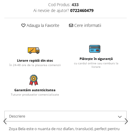
Cod Produs:
433
Ai nevoie de ajutor?
0722460479
Adauga la Favorite
Cere informatii
Plătește în siguranță
Livrare rapidă din stoc
cu cardul online sau ramburs la
în 24-48 ore de la plasarea comenzii
livrare
Garantăm autenticitatea
Tuturor produselor comercializate
Descriere
Zoya Bela este o nuanta de roz diafan, translucid, perfect pentru