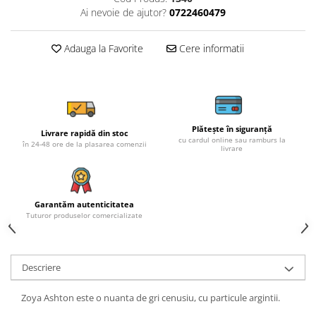
Ai nevoie de ajutor?
0722460479
Adauga la Favorite
Cere informatii
Plătește în siguranță
Livrare rapidă din stoc
cu cardul online sau ramburs la
în 24-48 ore de la plasarea comenzii
livrare
Garantăm autenticitatea
Tuturor produselor comercializate
Descriere
Zoya Ashton este o nuanta de gri cenusiu, cu particule argintii.