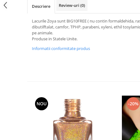
Review-uri
(0)
Descriere
Lacurile Zoya sunt BIG10FREE ( nu contin formaldehida, ras
dibutilftalat, camfor, TPHP, parabeni, xyleni, ethil tosylami
pe animale.
Produse in Statele Unite.
Informatii conformitate produs
NOU
-20%