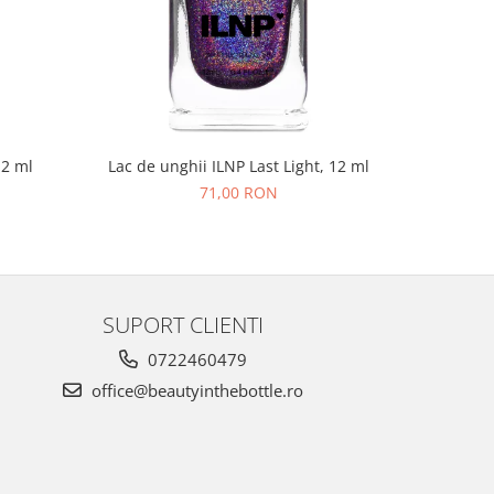
NOU
12 ml
Lac de unghii ILNP Last Light, 12 ml
Lac de un
71,00 RON
SUPORT CLIENTI
0722460479
office@beautyinthebottle.ro