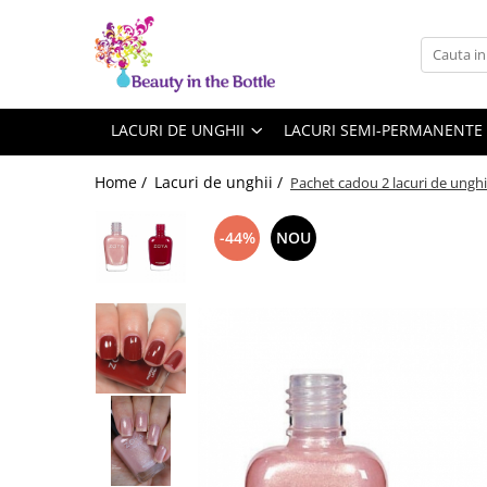
Lacuri de unghii
Tratamente
OPI
Base coat
LACURI DE UNGHII
LACURI SEMI-PERMANENTE
ILNP
Top Coat
Home /
Lacuri de unghii /
Pachet cadou 2 lacuri de unghi
Zoya
Ingrijire
A England
Accesorii
-44%
NOU
MoYou
Cadillacquer
Cirque
Cuticula
Phoenix Indie