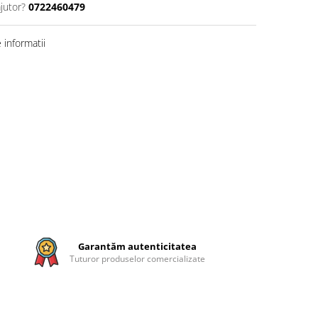
jutor?
0722460479
informatii
Garantăm autenticitatea
Tuturor produselor comercializate