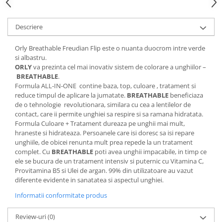
Descriere
Orly Breathable Freudian Flip este o nuanta duocrom intre verde
si albastru.
ORLY
va prezinta cel mai inovativ sistem de colorare a unghiilor –
BREATHABLE
.
Formula ALL-IN-ONE contine baza, top, culoare , tratament si
reduce timpul de aplicare la jumatate.
BREATHABLE
beneficiaza
de o tehnologie revolutionara, similara cu cea a lentilelor de
contact, care ii permite unghiei sa respire si sa ramana hidratata.
Formula Culoare + Tratament dureaza pe unghii mai mult,
hraneste si hidrateaza. Persoanele care isi doresc sa isi repare
unghiile, de obicei renunta mult prea repede la un tratament
complet. Cu
BREATHABLE
poti avea unghii impacabile, in timp ce
ele se bucura de un tratament intensiv si puternic cu Vitamina C,
Provitamina B5 si Ulei de argan. 99% din utilizatoare au vazut
diferente evidente in sanatatea si aspectul unghiei.
Informatii conformitate produs
Review-uri
(0)