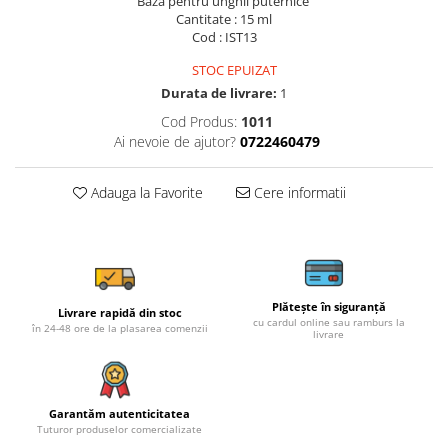
Baza pentru unghii puternice
Cantitate : 15 ml
Cod : IST13
STOC EPUIZAT
Durata de livrare:
1
Cod Produs:
1011
Ai nevoie de ajutor?
0722460479
Adauga la Favorite
Cere informatii
Plătește în siguranță
Livrare rapidă din stoc
cu cardul online sau ramburs la
în 24-48 ore de la plasarea comenzii
livrare
Garantăm autenticitatea
Tuturor produselor comercializate