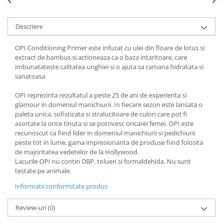
Descriere
OPI Conditioning Primer este infuzat cu ulei din floare de lotus si
extract de bambus si actioneaza ca o baza intaritoare, care
imbunatateste calitatea unghiei si o ajuta sa ramana hidratata si
sanatoasa
OPI reprezinta rezultatul a peste 25 de ani de experienta si
glamour in domeniul manichiurii. In fiecare sezon este lansata o
paleta unica, sofisticata si stralucitoare de culori care pot fi
asortate la orice tinuta si se potrivesc oricarei femei. OPI este
recunoscut ca fiind lider in domeniul manichiurii si pedichiurii
peste tot in lume, gama impresionanta de produse fiind folosita
de majoritatea vedetelor de la Hollywood.
Lacurile OPI nu contin DBP, toluen si formaldehida. Nu sunt
testate pe animale.
Informatii conformitate produs
Review-uri
(0)