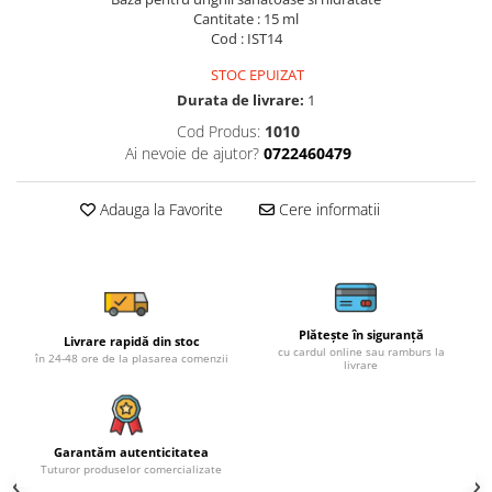
Cantitate : 15 ml
Cod : IST14
STOC EPUIZAT
Durata de livrare:
1
Cod Produs:
1010
Ai nevoie de ajutor?
0722460479
Adauga la Favorite
Cere informatii
Plătește în siguranță
Livrare rapidă din stoc
cu cardul online sau ramburs la
în 24-48 ore de la plasarea comenzii
livrare
Garantăm autenticitatea
Tuturor produselor comercializate