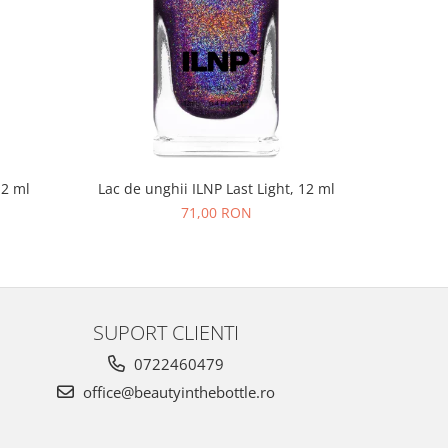
NOU
12 ml
Lac de unghii ILNP Last Light, 12 ml
Lac de un
71,00 RON
SUPORT CLIENTI
0722460479
office@beautyinthebottle.ro