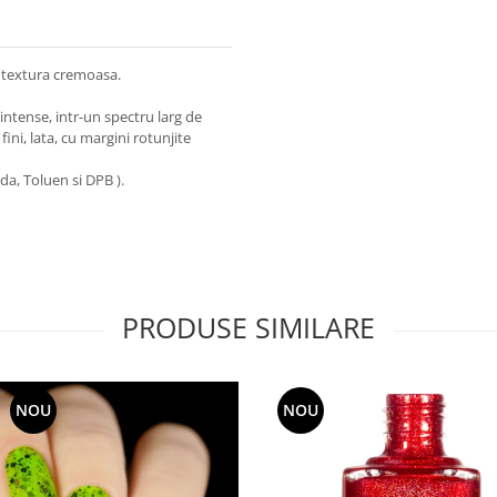
 textura cremoasa.
ntense, intr-un spectru larg de
fini, lata, cu margini rotunjite
da, Toluen si DPB ).
PRODUSE SIMILARE
NOU
NOU