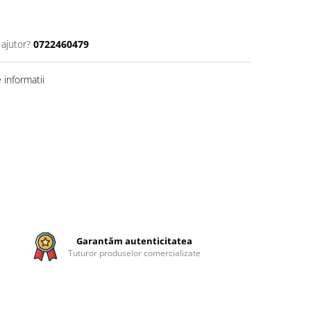
 ajutor?
0722460479
informatii
Garantăm autenticitatea
Tuturor produselor comercializate