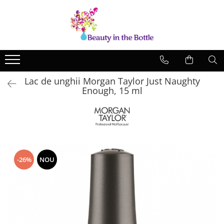
Lacuri de unghii
Tratamente
OPI
Base coat
ILNP
Top Coat
Lac de unghii Morgan Taylor Just Naughty
Zoya
Ingrijire
Enough, 15 ml
A England
Accesorii
MoYou
Cadillacquer
Cirque
-26%
NOU
Cuticula
Phoenix Indie