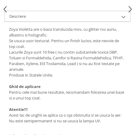
Descriere
Zoya Violetta are o baza translucida mov, cu glitter roz auriu,
albastru si holografic.
Se usuca usor texturat. Pentru un finish lucios, este nevoie de
top coat.
Lacurile Zoya sunt 10 free ( nu contin substantele toxice DBP,
Toluen si Formaldehida, Camfor si Rasina Formaldehidica, TPHP,
Paraben, Xylene, Etil Tosilamida, Lead ) si nu au fost testate pe
animale.
Produse in Statele Unite.
Ghid de aplicare
Pentru cele mai bune rezultate, recomandam folosirea unei baze
si a unui top coat.
Atentie!!!
Acest lac de unghii se aplica ca o oja obisnuita si se usuca la aer.
Nu este semipermanent si nu se usuca la lampa UV.