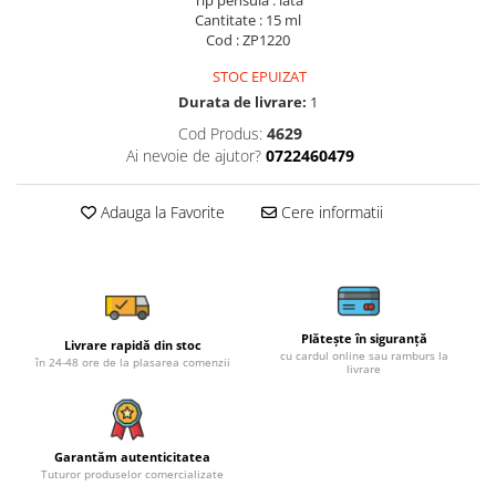
Cantitate : 15 ml
Cod : ZP1220
STOC EPUIZAT
Durata de livrare:
1
Cod Produs:
4629
Ai nevoie de ajutor?
0722460479
Adauga la Favorite
Cere informatii
Plătește în siguranță
Livrare rapidă din stoc
cu cardul online sau ramburs la
în 24-48 ore de la plasarea comenzii
livrare
Garantăm autenticitatea
Tuturor produselor comercializate