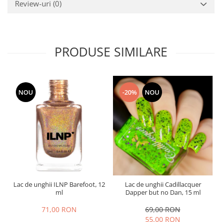
Review-uri
(0)
PRODUSE SIMILARE
NOU
-20%
NOU
Lac de unghii ILNP Barefoot, 12
Lac de unghii Cadillacquer
ml
Dapper but no Dan, 15 ml
71,00 RON
69,00 RON
55,00 RON