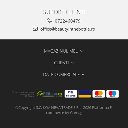
SUPORT CLIENTI
0722460479
office@beautyinthebottle.ro
MAGAZINUL MEU
CLIENTI
DATE COMERCIALE
©Copyright S.C. KOA NEVA TRADE S.R.L. 2026
Platforma E-
commerce by Gomag