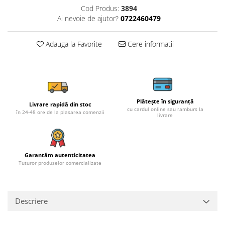
Cod Produs:
3894
Ai nevoie de ajutor?
0722460479
Adauga la Favorite
Cere informatii
Plătește în siguranță
Livrare rapidă din stoc
cu cardul online sau ramburs la
în 24-48 ore de la plasarea comenzii
livrare
Garantăm autenticitatea
Tuturor produselor comercializate
Descriere