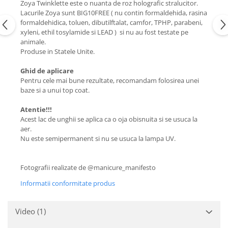
Zoya Twinklette este o nuanta de roz holografic stralucitor.
Lacurile Zoya sunt BIG10FREE ( nu contin formaldehida, rasina
formaldehidica, toluen, dibutilftalat, camfor, TPHP, parabeni,
xyleni, ethil tosylamide si LEAD ) si nu au fost testate pe
animale.
Produse in Statele Unite.
Ghid de aplicare
Pentru cele mai bune rezultate, recomandam folosirea unei
baze si a unui top coat.
Atentie!!!
Acest lac de unghii se aplica ca o oja obisnuita si se usuca la
aer.
Nu este semipermanent si nu se usuca la lampa UV.
Fotografii realizate de @manicure_manifesto
Informatii conformitate produs
Video
(1)