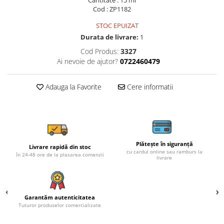
Cod : ZP1182
STOC EPUIZAT
Durata de livrare:
1
Cod Produs:
3327
Ai nevoie de ajutor?
0722460479
Adauga la Favorite
Cere informatii
Plătește în siguranță
Livrare rapidă din stoc
cu cardul online sau ramburs la
în 24-48 ore de la plasarea comenzii
livrare
Garantăm autenticitatea
Tuturor produselor comercializate