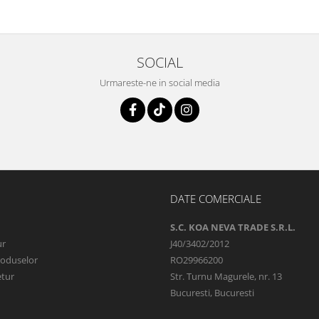
SOCIAL
Urmareste-ne in social media
DATE COMERCIALE
S.C. KOA NEVA TRADE S.R.L.
ur
J40/3402/2012
roduselor
RO29966200
etur
Str. Turnu Magurele, nr. 13
Bucuresti, Bucuresti