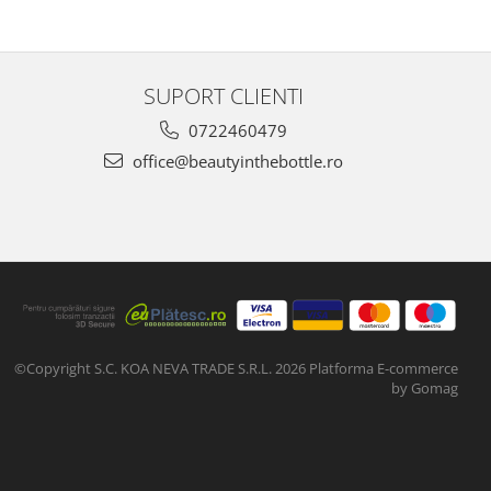
SUPORT CLIENTI
0722460479
office@beautyinthebottle.ro
©Copyright S.C. KOA NEVA TRADE S.R.L. 2026
Platforma E-commerce
by Gomag