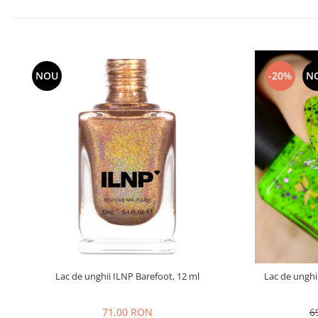
NOU
-20%
N
Lac de unghii ILNP Barefoot, 12 ml
Lac de unghi
71,00 RON
6