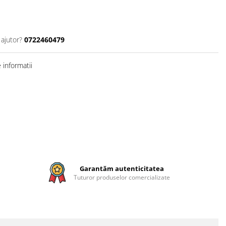
 ajutor?
0722460479
informatii
Garantăm autenticitatea
Tuturor produselor comercializate