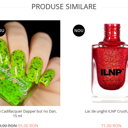
PRODUSE SIMILARE
OU
NOU
i Cadillacquer Dapper but no Dan,
Lac de unghii ILNP Crush,
15 ml
9,00 RON
55,00 RON
71,00 RON