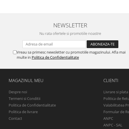
NEWSLETTER
Nu rata ofertele si promotiile noastre
Vreau sa primesc newsletter cu promotiile magazinului. Afla mai
multe in
Politica de Confidentialitate
MAGAZINUL MEU
CLIENTI
Despre noi
Livrare si plata
Termeni si Conditii
Politica de Ret
Politica de Confidentialitate
Valabilitatea P
Politica de livrare
Formular de R
Contact
ANPC
ANPC - SAL