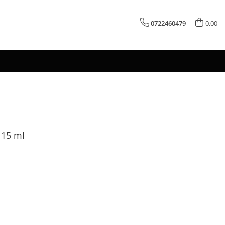
0722460479
0,00
 15 ml