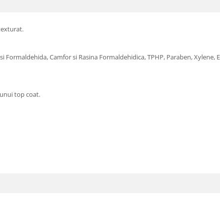
texturat.
 si Formaldehida, Camfor si Rasina Formaldehidica, TPHP, Paraben, Xylene, Eti
unui top coat.