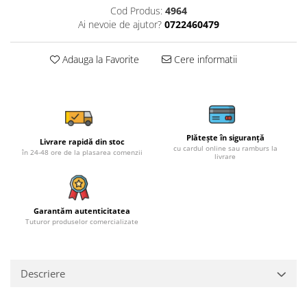
Cod Produs:
4964
Ai nevoie de ajutor?
0722460479
Adauga la Favorite
Cere informatii
Plătește în siguranță
Livrare rapidă din stoc
cu cardul online sau ramburs la
în 24-48 ore de la plasarea comenzii
livrare
Garantăm autenticitatea
Tuturor produselor comercializate
Descriere