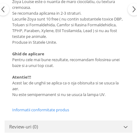
Zoya Louise este o nuanta de maro ciocolatiu, cu textura
cremoasa.
Se recomanda aplicarea in 2-3 straturi.
Lacurile Zoya sunt 10 free ( nu contin substantele toxice DBP,
Toluen si Formaldehida, Camfor si Rasina Formaldehidica,
TPHP, Paraben, Xylene, Etil Tosilamida, Lead ) si nu au fost
testate pe animale.
Produse in Statele Unite.
Ghid de aplicare
Pentru cele mai bune rezultate, recomandam folosirea unei
baze si a unui top coat.
Atentie!!!
Acest lac de unghii se aplica ca o oja obisnuita si se usuca la
aer.
Nu este semipermanent si nu se usuca la lampa UV.
Informatii conformitate produs
Review-uri
(0)