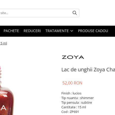
PACHETE
REDUCERI
TRATAMENTE
PRODUSE CADOU
15 ml
Lac de unghii Zoya Ch
52,00 RON
Finish : lucios
Tip nuanta : shimmer
Tip pensula : subtire
Cantitate : 15 ml
Cod : ZP691