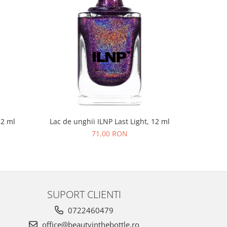
NOU
12 ml
Lac de unghii ILNP Last Light, 12 ml
Lac de un
71,00 RON
SUPORT CLIENTI
0722460479
office@beautyinthebottle.ro