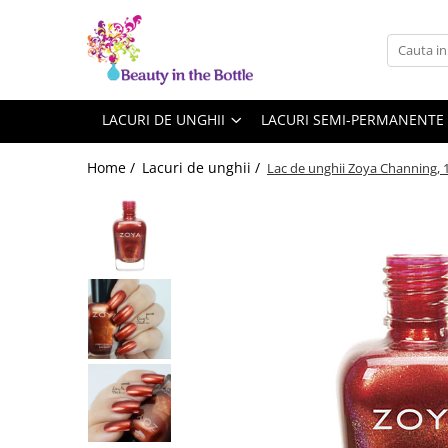
Lacuri de unghii
Tratamente
OPI
Base coat
LACURI DE UNGHII
LACURI SEMI-PERMANENTE
ILNP
Top Coat
Home /
Lacuri de unghii /
Lac de unghii Zoya Channing, 
Zoya
Ingrijire
A England
Accesorii
MoYou
Cadillacquer
Cirque
Cuticula
Phoenix Indie