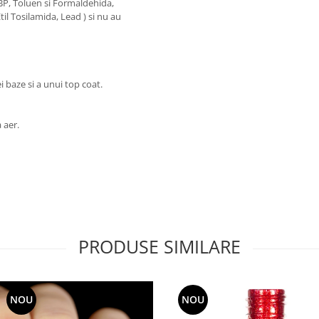
DBP, Toluen si Formaldehida,
l Tosilamida, Lead ) si nu au
 baze si a unui top coat.
a aer.
PRODUSE SIMILARE
NOU
NOU