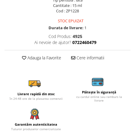
Cantitate : 15 ml
Cod : ZP1228
STOC EPUIZAT
Durata de livrare:
1
Cod Produs:
4925
Ai nevoie de ajutor?
0722460479
Adauga la Favorite
Cere informatii
Plătește în siguranță
Livrare rapidă din stoc
cu cardul online sau ramburs la
în 24-48 ore de la plasarea comenzii
livrare
Garantăm autenticitatea
Tuturor produselor comercializate