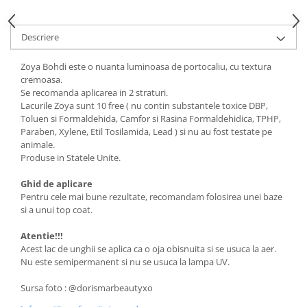
Descriere
Zoya Bohdi este o nuanta luminoasa de portocaliu, cu textura
cremoasa.
Se recomanda aplicarea in 2 straturi.
Lacurile Zoya sunt 10 free ( nu contin substantele toxice DBP,
Toluen si Formaldehida, Camfor si Rasina Formaldehidica, TPHP,
Paraben, Xylene, Etil Tosilamida, Lead ) si nu au fost testate pe
animale.
Produse in Statele Unite.
Ghid de aplicare
Pentru cele mai bune rezultate, recomandam folosirea unei baze
si a unui top coat.
Atentie!!!
Acest lac de unghii se aplica ca o oja obisnuita si se usuca la aer.
Nu este semipermanent si nu se usuca la lampa UV.
Sursa foto : @dorismarbeautyxo