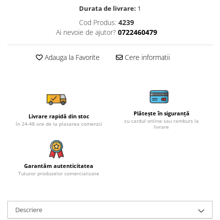
Durata de livrare:
1
Cod Produs:
4239
Ai nevoie de ajutor?
0722460479
Adauga la Favorite
Cere informatii
Plătește în siguranță
Livrare rapidă din stoc
cu cardul online sau ramburs la
în 24-48 ore de la plasarea comenzii
livrare
Garantăm autenticitatea
Tuturor produselor comercializate
Descriere