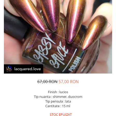
67,00 RON
57,00 RON
Finish : lucios
Tip nuanta : shimmer, duocrom
Tip pensula : lata
Cantitate : 15 ml
STOC EPUIZAT