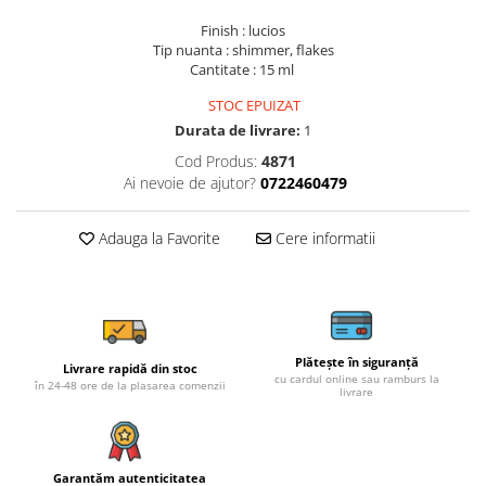
Finish : lucios
Tip nuanta : shimmer, flakes
Cantitate : 15 ml
STOC EPUIZAT
Durata de livrare:
1
Cod Produs:
4871
Ai nevoie de ajutor?
0722460479
Adauga la Favorite
Cere informatii
Plătește în siguranță
Livrare rapidă din stoc
cu cardul online sau ramburs la
în 24-48 ore de la plasarea comenzii
livrare
Garantăm autenticitatea