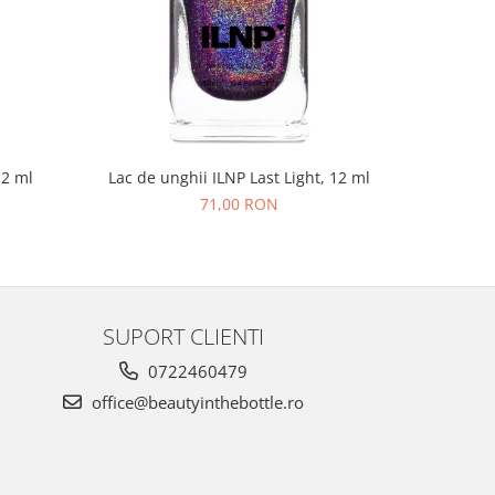
NOU
12 ml
Lac de unghii ILNP Last Light, 12 ml
Lac de un
71,00 RON
SUPORT CLIENTI
0722460479
office@beautyinthebottle.ro