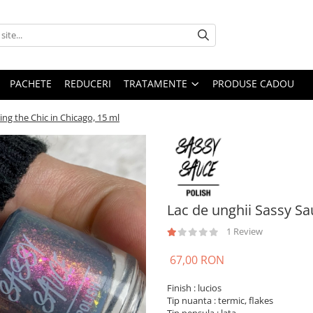
PACHETE
REDUCERI
TRATAMENTE
PRODUSE CADOU
ing the Chic in Chicago, 15 ml
Lac de unghii Sassy Sa
1 Review
67,00 RON
Finish : lucios
Tip nuanta : termic, flakes
Tip pensula : lata