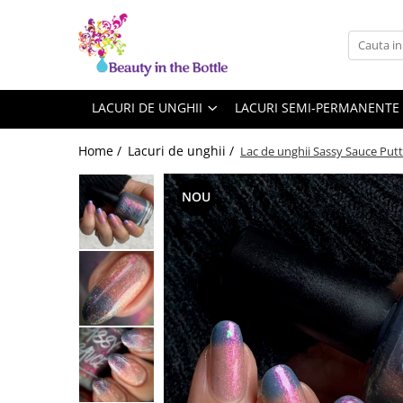
Lacuri de unghii
Tratamente
OPI
Base coat
LACURI DE UNGHII
LACURI SEMI-PERMANENTE
ILNP
Top Coat
Home /
Lacuri de unghii /
Lac de unghii Sassy Sauce Putt
Zoya
Ingrijire
A England
Accesorii
NOU
MoYou
Cadillacquer
Cirque
Cuticula
Phoenix Indie