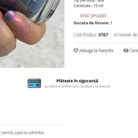
Cantitate : 15 ml
STOC EPUIZAT
Durata de livrare:
1
Cod Produs:
3767
Ai nevoie de
Adauga la Favorite
Cere 
Plătește în siguranță
cu cardul online sau ramburs la livrare
 termic, care isi schimba