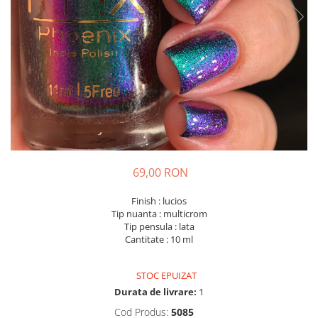
69,00 RON
Finish : lucios
Tip nuanta : multicrom
Tip pensula : lata
Cantitate : 10 ml
STOC EPUIZAT
Durata de livrare:
1
Cod Produs:
5085