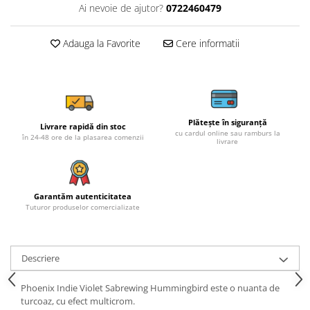
Ai nevoie de ajutor?
0722460479
Adauga la Favorite
Cere informatii
Plătește în siguranță
Livrare rapidă din stoc
cu cardul online sau ramburs la
în 24-48 ore de la plasarea comenzii
livrare
Garantăm autenticitatea
Tuturor produselor comercializate
Descriere
Phoenix Indie Violet Sabrewing Hummingbird este o nuanta de
turcoaz, cu efect multicrom.