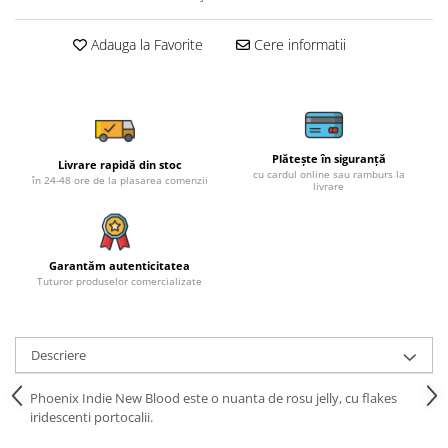
Adauga la Favorite
Cere informatii
Plătește în siguranță
Livrare rapidă din stoc
cu cardul online sau ramburs la
în 24-48 ore de la plasarea comenzii
livrare
Garantăm autenticitatea
Tuturor produselor comercializate
Descriere
Phoenix Indie New Blood este o nuanta de rosu jelly, cu flakes
iridescenti portocalii.