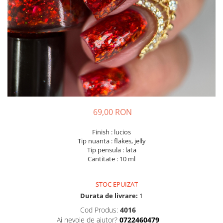
69,00 RON
Finish : lucios
Tip nuanta : flakes, jelly
Tip pensula : lata
Cantitate : 10 ml
STOC EPUIZAT
Durata de livrare:
1
Cod Produs:
4016
Ai nevoie de ajutor?
0722460479