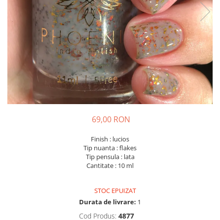
69,00 RON
Finish : lucios
Tip nuanta : flakes
Tip pensula : lata
Cantitate : 10 ml
STOC EPUIZAT
Durata de livrare:
1
Cod Produs:
4877