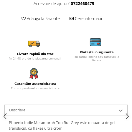
Ai nevoie de ajutor?
0722460479
Adauga la Favorite
Cere informatii
Plătește în siguranță
Livrare rapidă din stoc
cu cardul online sau ramburs la
în 24-48 ore de la plasarea comenzii
livrare
Garantăm autenticitatea
Tuturor produselor comercializate
Descriere
Phoenix Indie Metamorph Too But Grey este o nuanta de gri
translucid, cu flakes ultra crom.