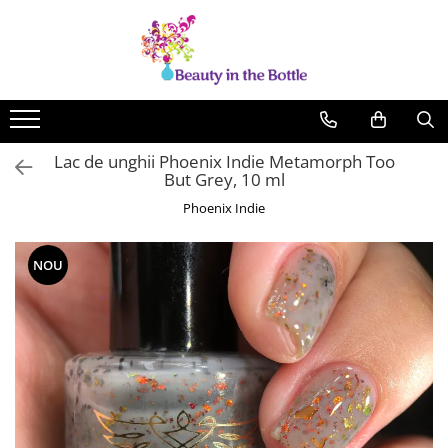
Lacuri de unghii
Tratamente
OPI
Base coat
ILNP
Top Coat
Lac de unghii Phoenix Indie Metamorph Too
Zoya
Ingrijire
But Grey, 10 ml
A England
Accesorii
Phoenix Indie
MoYou
Cadillacquer
NOU
Cirque
Cuticula
Phoenix Indie