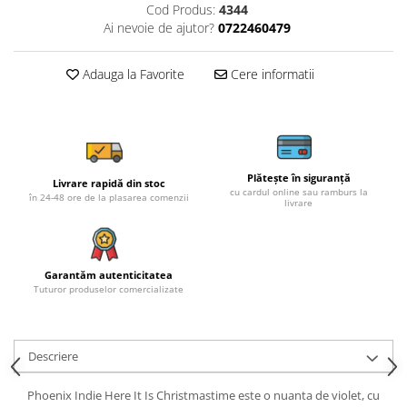
Cod Produs:
4344
Ai nevoie de ajutor?
0722460479
Adauga la Favorite
Cere informatii
Plătește în siguranță
Livrare rapidă din stoc
cu cardul online sau ramburs la
în 24-48 ore de la plasarea comenzii
livrare
Garantăm autenticitatea
Tuturor produselor comercializate
Descriere
Phoenix Indie Here It Is Christmastime este o nuanta de violet, cu