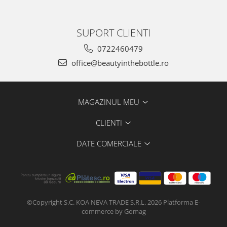
SUPORT CLIENTI
0722460479
office@beautyinthebottle.ro
MAGAZINUL MEU
CLIENTI
DATE COMERCIALE
©Copyright S.C. KOA NEVA TRADE S.R.L. 2026
Platforma E-
commerce by Gomag