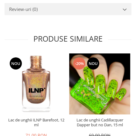
Review-uri
(0)
PRODUSE SIMILARE
NOU
-20%
NOU
Lac de unghii ILNP Barefoot, 12
Lac de unghii Cadillacquer
ml
Dapper but no Dan, 15 ml
71,00 RON
69,00 RON