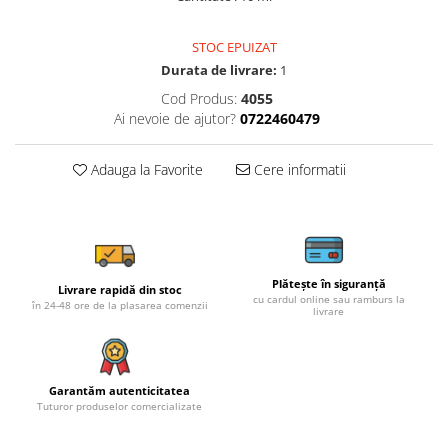
STOC EPUIZAT
Durata de livrare:
1
Cod Produs:
4055
Ai nevoie de ajutor?
0722460479
Adauga la Favorite
Cere informatii
Plătește în siguranță
Livrare rapidă din stoc
cu cardul online sau ramburs la
în 24-48 ore de la plasarea comenzii
livrare
Garantăm autenticitatea
Tuturor produselor comercializate