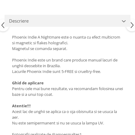
Descriere
Phoenix Indie A Nightmare este o nuanta cu efect multicrom
si magnetic si flakes holografici.
Magnetul se comanda separat.
Phoenix Indie este un brand care produce manual lacuri de
unghii deosebite in Brazilia.
Lacurile Phoenix Indie sunt 5-FREE si crueltry-free.
Ghid de aplicare
Pentru cele mai bune rezultate, va recomandam folosirea unei
baze si a unui top coat.
Atentie!!!
Acest lac de unghii se aplica ca o oja obisnuita si se usuca la
aer.
Nu este semipermanent si nu se usuca la lampa UV.
Fotografii realizate de @amoesmaltes1