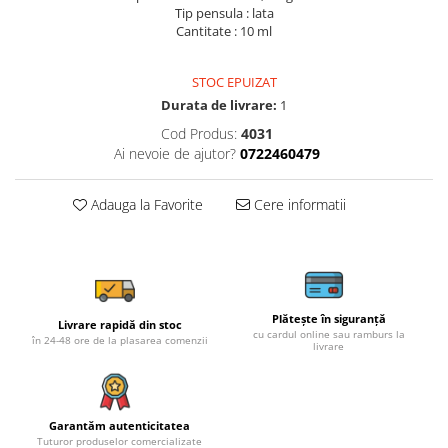
Tip pensula : lata
Cantitate : 10 ml
STOC EPUIZAT
Durata de livrare:
1
Cod Produs:
4031
Ai nevoie de ajutor?
0722460479
Adauga la Favorite
Cere informatii
Plătește în siguranță
Livrare rapidă din stoc
cu cardul online sau ramburs la
în 24-48 ore de la plasarea comenzii
livrare
Garantăm autenticitatea
Tuturor produselor comercializate