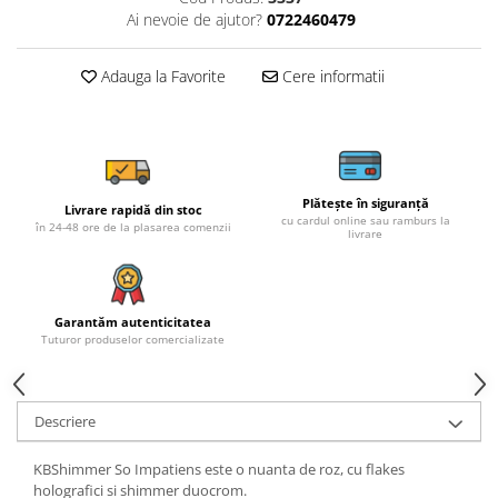
Ai nevoie de ajutor?
0722460479
Adauga la Favorite
Cere informatii
Plătește în siguranță
Livrare rapidă din stoc
cu cardul online sau ramburs la
în 24-48 ore de la plasarea comenzii
livrare
Garantăm autenticitatea
Tuturor produselor comercializate
Descriere
KBShimmer So Impatiens este o nuanta de roz, cu flakes
holografici si shimmer duocrom.