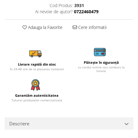
Cod Produs:
3931
Ai nevoie de ajutor?
0722460479
Adauga la Favorite
Cere informatii
Plătește în siguranță
Livrare rapidă din stoc
cu cardul online sau ramburs la
în 24-48 ore de la plasarea comenzii
livrare
Garantăm autenticitatea
Tuturor produselor comercializate
Descriere