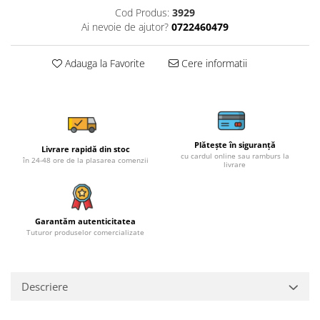
Cod Produs:
3929
Ai nevoie de ajutor?
0722460479
Adauga la Favorite
Cere informatii
Plătește în siguranță
Livrare rapidă din stoc
cu cardul online sau ramburs la
în 24-48 ore de la plasarea comenzii
livrare
Garantăm autenticitatea
Tuturor produselor comercializate
Descriere