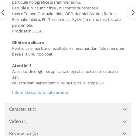
particule holografice si shimmer auriu.
Lacurile ILNP sunt 7 free ( nu contin substantele
toxice Toluen, Formaldehida, DBP, dar nici Camfor, Rasina
Formaldehidica, Etil Tosilamida si Xylen ) si nu au fost testate
pe animale.
Produse in S.U.A.
Ghid de aplicare
Pentru cele mai bune rezultate, va recomandam folosirea unei
baze si a unui top coat.
Atentie!!!
Acest lac de unghii se aplica ca o oja obisnuita si se usuca la
aer.
Nu este semipermanent si nu se usuca la lampa UV.
Informatii conformitate produs
Caracteristici
Video
(1)
Review-uri
(0)