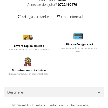
Ai nevoie de ajutor?
0722460479
Adauga la Favorite
Cere informatii
Plătește în siguranță
Livrare rapidă din stoc
cu cardul online sau ramburs la
în 24-48 ore de la plasarea comenzii
livrare
Garantăm autenticitatea
Tuturor produselor comercializate
Descriere
ILNP Sweet Tooth este o nuanta de roz, cu textura jelly,