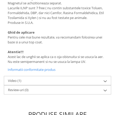
Magnetul se achizitioneaza separat.
Lacurile ILNP sunt 7 free ( nu contin substantele toxice Toluen,
Formaldehida, DBP, dar nici Camfor, Rasina Formaldehidica, Etil
Tosilamida si Xylen ) si nu au fost testate pe animale.
Produse in S.U.A.
Ghid de aplicare
Pentru cele mai bune rezultate, va recomandam folosirea unei
baze si a unui top coat.
Atentie!!!
Acest lac de unghii se aplica ca o oja obisnuita si se usuca la aer.
Nu este semipermanent si nu se usuca la lampa UV.
Informatii conformitate produs
Video
(1)
Review-uri
(0)
PRODUSE SIMILARE