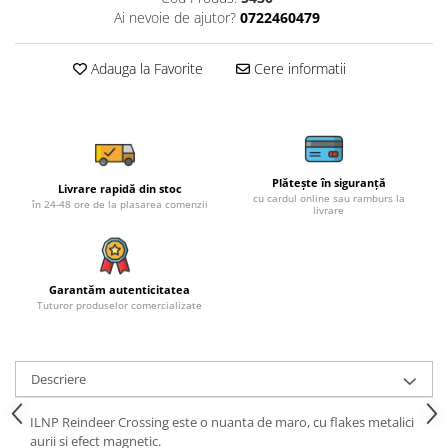
Ai nevoie de ajutor?
0722460479
Adauga la Favorite
Cere informatii
Plătește în siguranță
Livrare rapidă din stoc
cu cardul online sau ramburs la
în 24-48 ore de la plasarea comenzii
livrare
Garantăm autenticitatea
Tuturor produselor comercializate
Descriere
ILNP Reindeer Crossing este o nuanta de maro, cu flakes metalici
aurii si efect magnetic.