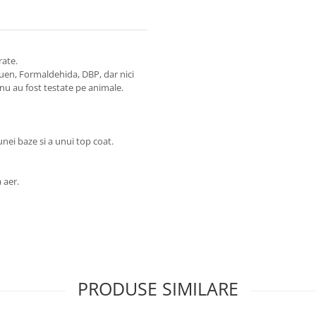
rate.
luen, Formaldehida, DBP, dar nici
 nu au fost testate pe animale.
ei baze si a unui top coat.
a aer.
PRODUSE SIMILARE