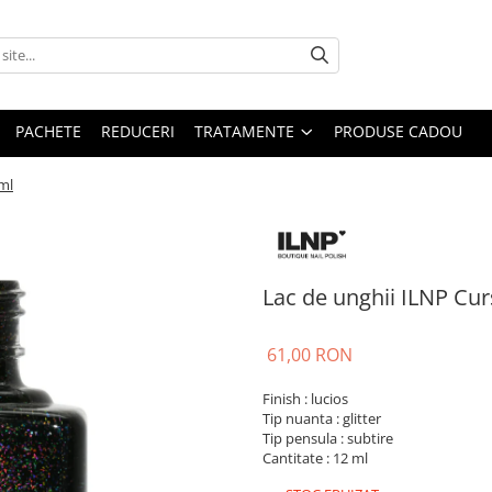
PACHETE
REDUCERI
TRATAMENTE
PRODUSE CADOU
ml
Lac de unghii ILNP Cur
61,00 RON
Finish : lucios
Tip nuanta : glitter
Tip pensula : subtire
Cantitate : 12 ml