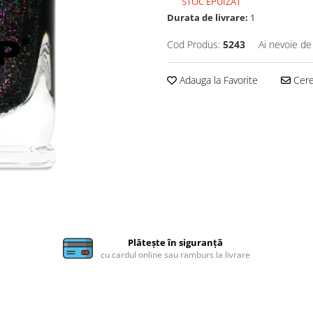
STOC EPUIZAT
Durata de livrare:
1
Cod Produs:
5243
Ai nevoie de
Adauga la Favorite
Cere 
Plătește în siguranță
cu cardul online sau ramburs la livrare