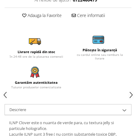
Adauga la Favorite
Cere informatii
Plătește în siguranță
Livrare rapidă din stoc
cu cardul online sau ramburs la
în 24-48 ore de la plasarea comenzii
livrare
Garantăm autenticitatea
Tuturor produselor comercializate
Descriere
ILNP Clover este o nuanta de verde para, cu textura jelly si
particule holografice.
Lacurile ILNP sunt 3 free ( nu contin substantele toxice DBP,