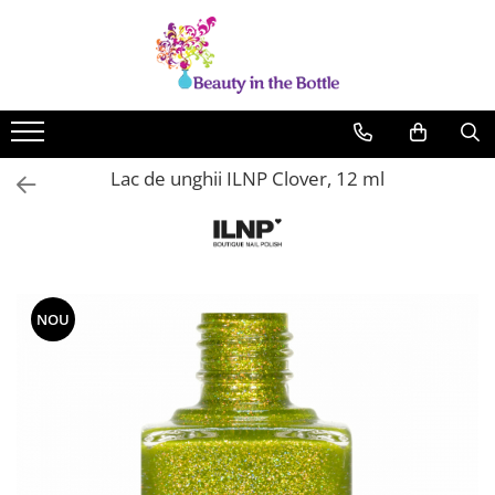
Lacuri de unghii
Tratamente
OPI
Base coat
ILNP
Top Coat
Lac de unghii ILNP Clover, 12 ml
Zoya
Ingrijire
A England
Accesorii
MoYou
Cadillacquer
NOU
Cirque
Cuticula
Phoenix Indie