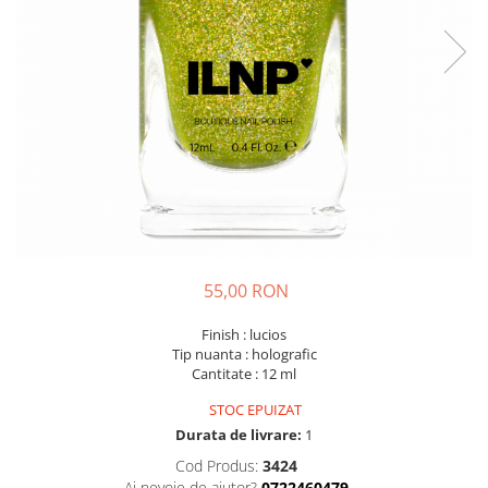
55,00 RON
Finish : lucios
Tip nuanta : holografic
Cantitate : 12 ml
STOC EPUIZAT
Durata de livrare:
1
Cod Produs:
3424
Ai nevoie de ajutor?
0722460479