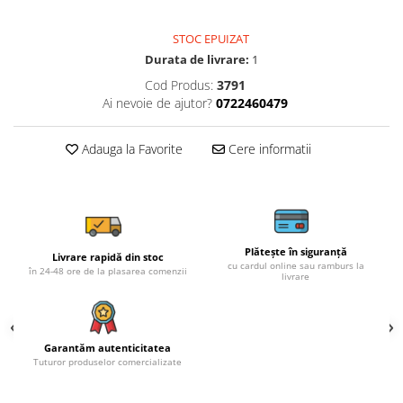
STOC EPUIZAT
Durata de livrare:
1
Cod Produs:
3791
Ai nevoie de ajutor?
0722460479
Adauga la Favorite
Cere informatii
Plătește în siguranță
Livrare rapidă din stoc
cu cardul online sau ramburs la
în 24-48 ore de la plasarea comenzii
livrare
Garantăm autenticitatea
Tuturor produselor comercializate