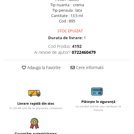
Tip nuanta : crema
Tip pensula : lata
Cantitate : 13.5 ml
Cod : 895
STOC EPUIZAT
Durata de livrare:
1
Cod Produs:
4192
Ai nevoie de ajutor?
0722460479
Adauga la Favorite
Cere informatii
Plătește în siguranță
Livrare rapidă din stoc
cu cardul online sau ramburs la
în 24-48 ore de la plasarea comenzii
livrare
Garantăm autenticitatea