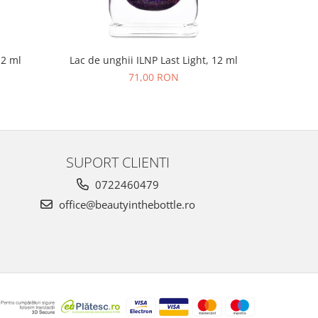
12 ml
Lac de unghii ILNP Last Light, 12 ml
Lac de un
71,00 RON
SUPORT CLIENTI
0722460479
office@beautyinthebottle.ro