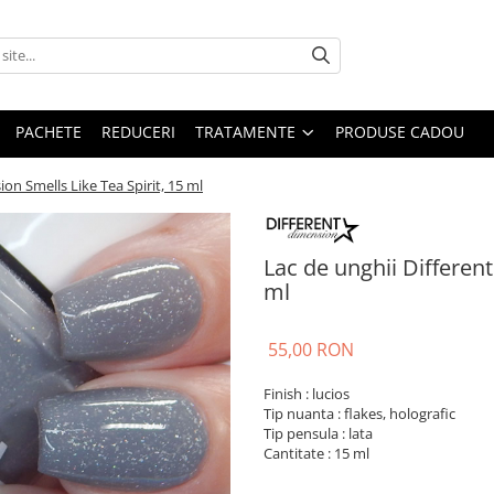
PACHETE
REDUCERI
TRATAMENTE
PRODUSE CADOU
on Smells Like Tea Spirit, 15 ml
Lac de unghii Different
ml
55,00 RON
Finish : lucios
Tip nuanta : flakes, holografic
Tip pensula : lata
Cantitate : 15 ml