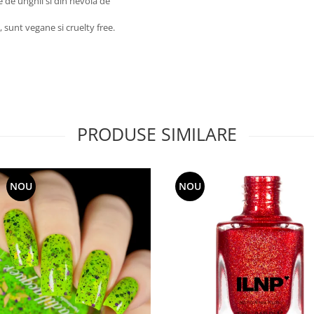
 de unghii si din nevoia de
 sunt vegane si cruelty free.
PRODUSE SIMILARE
NOU
NOU