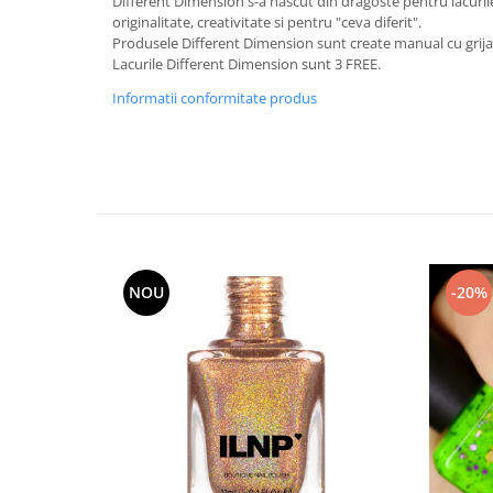
Different Dimension s-a nascut din dragoste pentru lacurile
originalitate, creativitate si pentru "ceva diferit".
Produsele Different Dimension sunt create manual cu grija,
Lacurile Different Dimension sunt 3 FREE.
Informatii conformitate produs
NOU
-20%