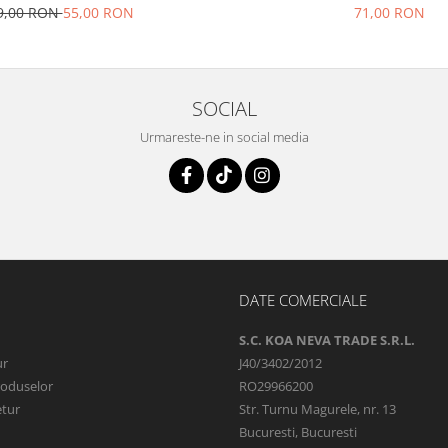
9,00 RON
55,00 RON
71,00 RON
SOCIAL
Urmareste-ne in social media
DATE COMERCIALE
S.C. KOA NEVA TRADE S.R.L.
ur
J40/3402/2012
roduselor
RO29966200
etur
Str. Turnu Magurele, nr. 13
Bucuresti, Bucuresti