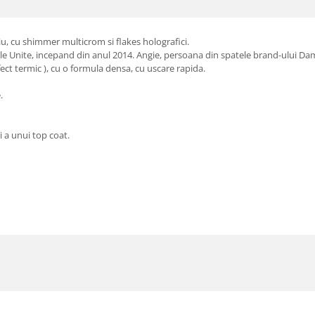
u, cu shimmer multicrom si flakes holografici.
le Unite, incepand din anul 2014. Angie, persoana din spatele brand-ului Dam, 
fect termic ), cu o formula densa, cu uscare rapida.
e.
 a unui top coat.