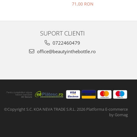
71,00 RON
SUPORT CLIENTI
0722460479
office@beautyinthebottle.ro
©Copyright S.C. KOA NEVA TRADE S.R.L. 2026
Platforma E-commerce
by Gomag