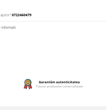
 ajutor?
0722460479
informatii
Garantăm autenticitatea
Tuturor produselor comercializate