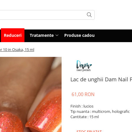
Reduceri
Tratamente
Produse cadou
r 10 in Osaka, 15 ml
Lac de unghii Dam Nail P
61,00 RON
Finish : lucios
Tip nuanta : multicrom, holografic
Cantitate : 15 ml
STOC EPUIZAT