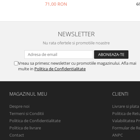
71,00 RON
6
NEWSLETTER
Nu rata ofertele si promotiile noastre
Vreau sa primesc newsletter cu promotiile magazinului. Afla mai
multe in
Politica de Confidentialitate
MAGAZINUL MEU
CLIENTI
Despre noi
Livrare si plata
Termeni si Conditii
Politica de Ret
Politica de Confidentialitate
Valabilitatea P
Politica de livrare
Formular de R
Contact
ANPC