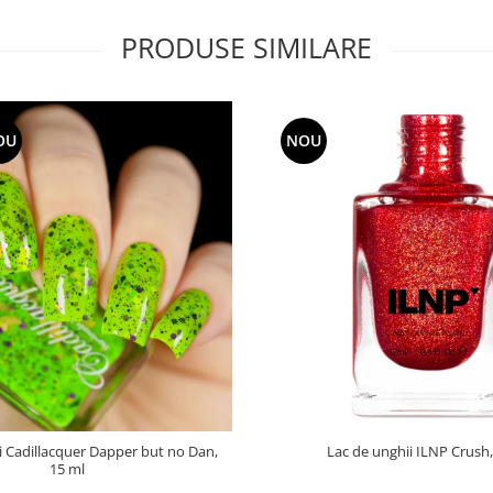
PRODUSE SIMILARE
OU
NOU
i Cadillacquer Dapper but no Dan,
Lac de unghii ILNP Crush,
15 ml