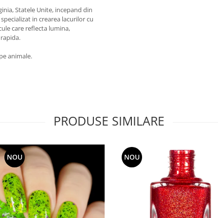
inia, Statele Unite, incepand din
pecializat in crearea lacurilor cu
cule care reflecta lumina,
 rapida.
 pe animale.
PRODUSE SIMILARE
NOU
NOU