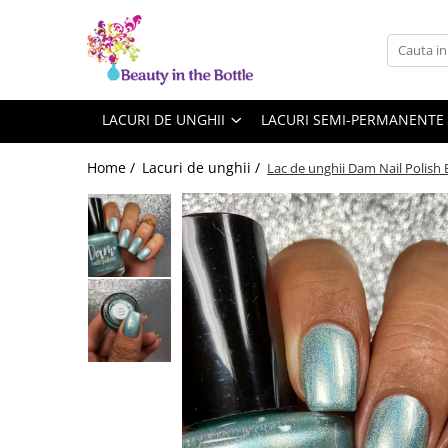
Lacuri de unghii
Tratamente
OPI
Base coat
LACURI DE UNGHII
LACURI SEMI-PERMANENTE
ILNP
Top Coat
Home /
Lacuri de unghii /
Lac de unghii Dam Nail Polish 
Zoya
Ingrijire
A England
Accesorii
MoYou
Cadillacquer
Cirque
Cuticula
Phoenix Indie