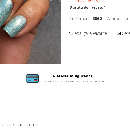
STOC EPUIZAT
Durata de livrare:
1
Cod Produs:
3860
Ai nevoie de
Adauga la Favorite
Cere 
Plătește în siguranță
cu cardul online sau ramburs la livrare
 albastru, cu particule