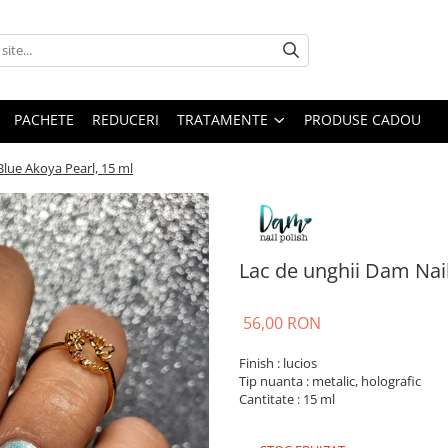
PACHETE
REDUCERI
TRATAMENTE
PRODUSE CADOU
Blue Akoya Pearl, 15 ml
Lac de unghii Dam Nail
56,00 RON
Finish : lucios
Tip nuanta : metalic, holografic
Cantitate : 15 ml