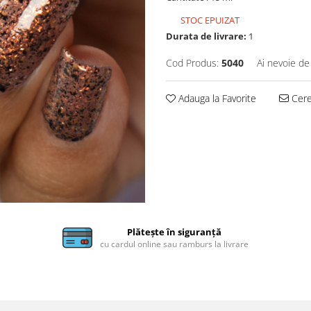
STOC EPUIZAT
Durata de livrare:
1
Cod Produs:
5040
Ai nevoie de
Adauga la Favorite
Cere 
Plătește în siguranță
cu cardul online sau ramburs la livrare