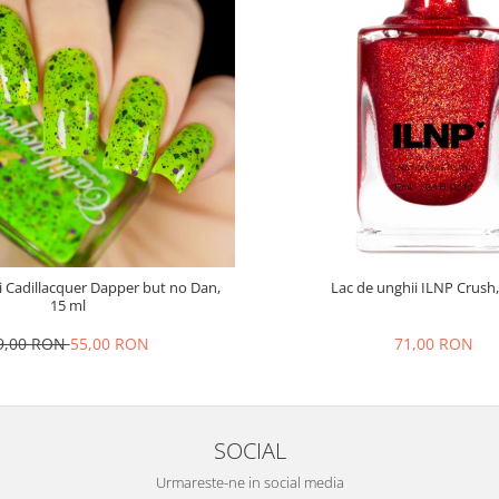
i Cadillacquer Dapper but no Dan,
Lac de unghii ILNP Crush,
15 ml
9,00 RON
55,00 RON
71,00 RON
SOCIAL
Urmareste-ne in social media