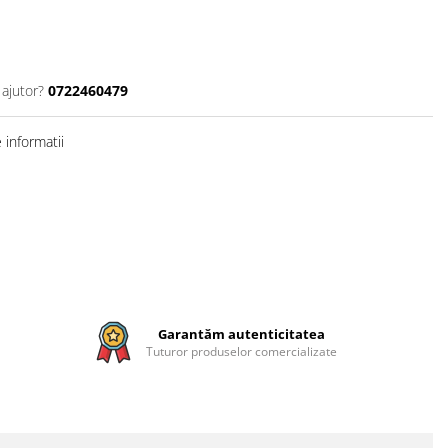
 ajutor?
0722460479
informatii
Garantăm autenticitatea
Tuturor produselor comercializate