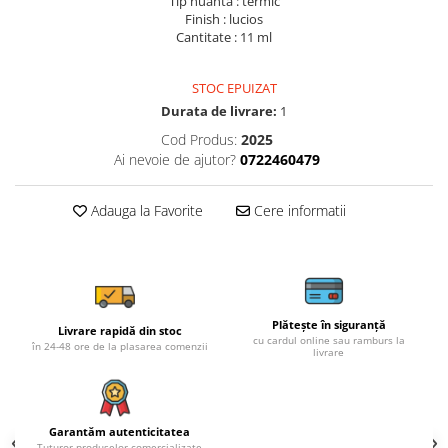
Tip nuanta : termic
Finish : lucios
Cantitate : 11 ml
STOC EPUIZAT
Durata de livrare:
1
Cod Produs:
2025
Ai nevoie de ajutor?
0722460479
Adauga la Favorite
Cere informatii
Plătește în siguranță
Livrare rapidă din stoc
cu cardul online sau ramburs la
în 24-48 ore de la plasarea comenzii
livrare
Garantăm autenticitatea
Tuturor produselor comercializate