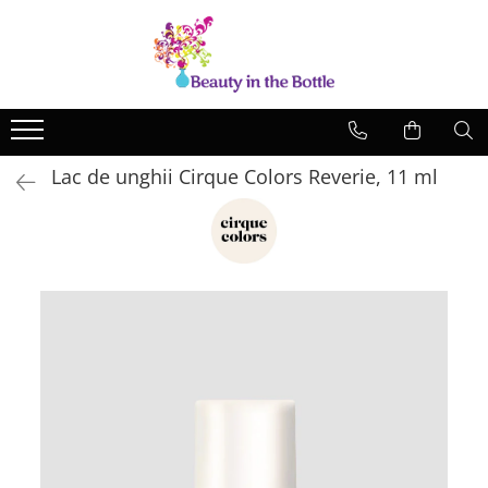
Lacuri de unghii
Tratamente
OPI
Base coat
ILNP
Top Coat
Lac de unghii Cirque Colors Reverie, 11 ml
Zoya
Ingrijire
A England
Accesorii
MoYou
Cadillacquer
Cirque
Cuticula
Phoenix Indie