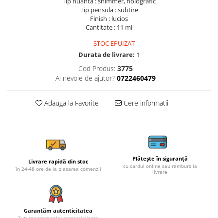
Tip nuanta : shimmer, holografic
Tip pensula : subtire
Finish : lucios
Cantitate : 11 ml
STOC EPUIZAT
Durata de livrare:
1
Cod Produs:
3775
Ai nevoie de ajutor?
0722460479
Adauga la Favorite
Cere informatii
Plătește în siguranță
Livrare rapidă din stoc
cu cardul online sau ramburs la
în 24-48 ore de la plasarea comenzii
livrare
Garantăm autenticitatea