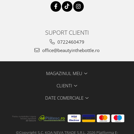
SUPORT CLIENTI
0722460479
office@beautyinthebottle.ro
MAGAZINUL MEU
CLIENTI
DATE COMERCIALE
©Copyright S.C. KOA NEVA TRADE S.R.L. 2026
Platforma E-